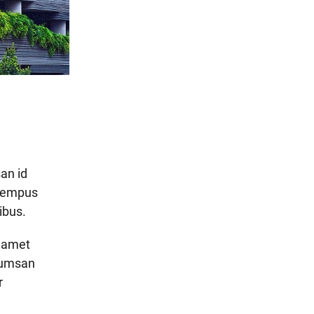
an id
l tempus
ibus.
t amet
ccumsan
r