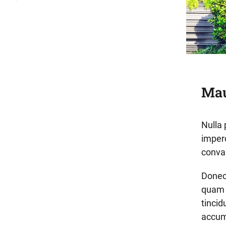
Mau
Nulla 
imperd
conval
Donec
quam 
tincid
accum