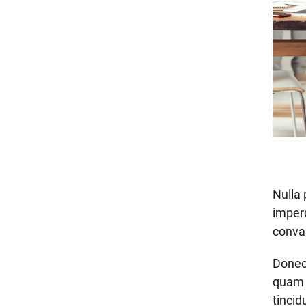
Nulla 
imperd
conval
Donec
quam 
tincid