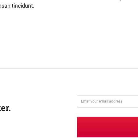
san tincidunt.
er.