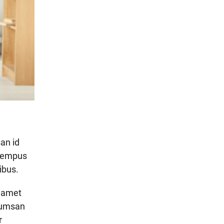
an id
l tempus
ibus.
t amet
ccumsan
r